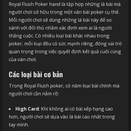
Royal Flush Poker hand là tập hợp những lá bài mà
người chơi sở hữu trong một ván bài poker cụ thể.
Mỗi người chơi sẽ dùng những lá bài này để so
sánh với đối thủ nhằm xác định xem ai là người
thắng cuộc. Có nhiều loại bài khác nhau trong
poker, mỗi loại đều có sức mạnh riêng, đóng vai trò
quan trọng trong việc quyết định kết quả cuối cùng
của ván chơi.
Các loại bài cơ bản
Trong Royal Flush poker, có năm loại bài chính mà
người chơi cần nắm rõ:
High Card
: Khi không ai có bài xếp hạng cao
hơn, người chơi sẽ dựa vào lá bài cao nhất trong
tay mình.