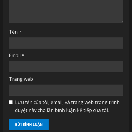
i
n
g
Tên
*
Email
*
Trang web
Lưu tên của tôi, email, và trang web trong trình
duyệt này cho lần bình luận kế tiếp của tôi.