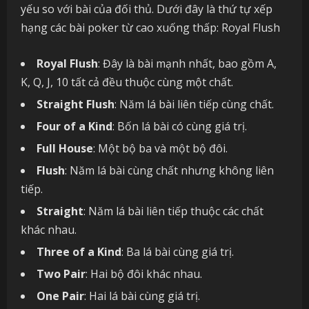
yếu so với bài của đối thủ. Dưới đây là thứ tự xếp
hạng các bài poker từ cao xuống thấp: Royal Flush
Royal Flush
: Đây là bài mạnh nhất, bao gồm A,
K, Q, J, 10 tất cả đều thuộc cùng một chất.
Straight Flush
: Năm lá bài liên tiếp cùng chất.
Four of a Kind
: Bốn lá bài có cùng giá trị.
Full House
: Một bộ ba và một bộ đôi.
Flush
: Năm lá bài cùng chất nhưng không liên
tiếp.
Straight
: Năm lá bài liên tiếp thuộc các chất
khác nhau.
Three of a Kind
: Ba lá bài cùng giá trị.
Two Pair
: Hai bộ đôi khác nhau.
One Pair
: Hai lá bài cùng giá trị.