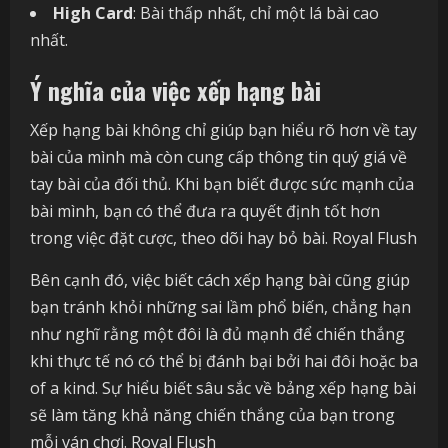
High Card
: Bài thấp nhất, chỉ một lá bài cao
nhất.
Ý nghĩa của việc xếp hạng bài
Xếp hạng bài không chỉ giúp bạn hiểu rõ hơn về tay
bài của mình mà còn cung cấp thông tin quý giá về
tay bài của đối thủ. Khi bạn biết được sức mạnh của
bài mình, bạn có thể đưa ra quyết định tốt hơn
trong việc đặt cược, theo dõi hay bỏ bài. Royal Flush
Bên cạnh đó, việc biết cách xếp hạng bài cũng giúp
bạn tránh khỏi những sai lầm phổ biến, chẳng hạn
như nghĩ rằng một đôi là đủ mạnh để chiến thắng
khi thực tế nó có thể bị đánh bại bởi hai đôi hoặc ba
of a kind. Sự hiểu biết sâu sắc về bảng xếp hạng bài
sẽ làm tăng khả năng chiến thắng của bạn trong
mỗi ván chơi. Royal Flush