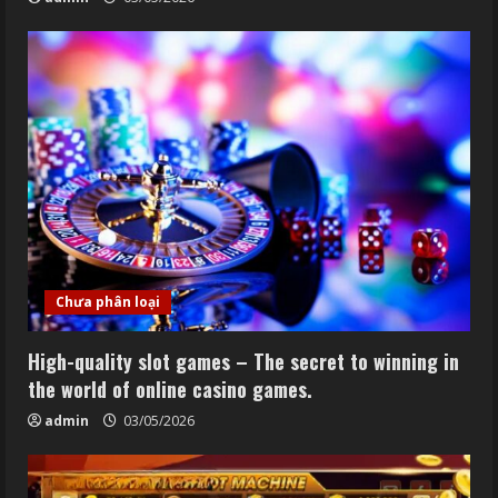
Chưa phân loại
High-quality slot games – The secret to winning in
the world of online casino games.
admin
03/05/2026