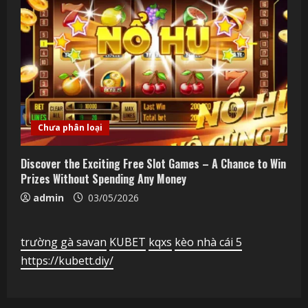
Chưa phân loại
Discover the Exciting Free Slot Games – A Chance to Win
Prizes Without Spending Any Money
admin
03/05/2026
trường gà savan
KUBET
kqxs
kèo nhà cái 5
https://kubett.diy/