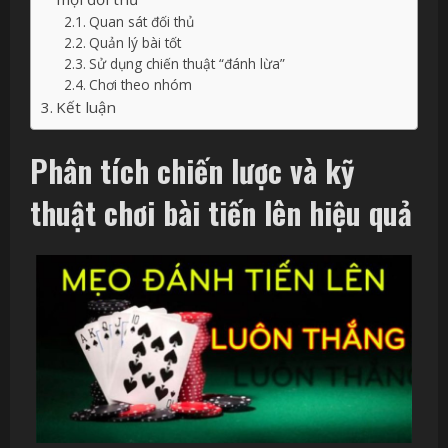
Quan sát đối thủ
Quản lý bài tốt
Sử dụng chiến thuật “đánh lừa”
Chơi theo nhóm
Kết luận
Phân tích chiến lược và kỹ
thuật chơi bài tiến lên hiệu quả