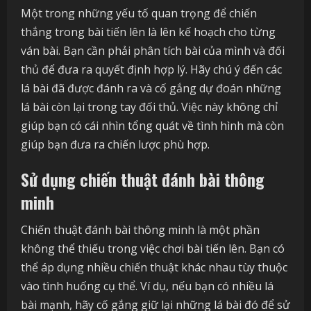
Một trong những yếu tố quan trọng để chiến
thắng trong bài tiến lên là lên kế hoạch cho từng
ván bài. Bạn cần phải phân tích bài của mình và đối
thủ để đưa ra quyết định hợp lý. Hãy chú ý đến các
lá bài đã được đánh ra và cố gắng dự đoán những
lá bài còn lại trong tay đối thủ. Việc này không chỉ
giúp bạn có cái nhìn tổng quát về tình hình mà còn
giúp bạn đưa ra chiến lược phù hợp.
Sử dụng chiến thuật đánh bài thông
minh
Chiến thuật đánh bài thông minh là một phần
không thể thiếu trong việc chơi bài tiến lên. Bạn có
thể áp dụng nhiều chiến thuật khác nhau tùy thuộc
vào tình huống cụ thể. Ví dụ, nếu bạn có nhiều lá
bài mạnh, hãy cố gắng giữ lại những lá bài đó để sử