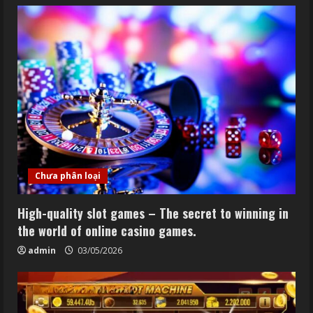
Chưa phân loại
High-quality slot games – The secret to winning in
the world of online casino games.
admin
03/05/2026