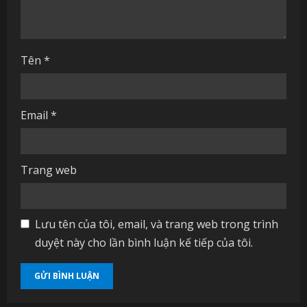
n
g
Tên
*
Email
*
Trang web
Lưu tên của tôi, email, và trang web trong trình
duyệt này cho lần bình luận kế tiếp của tôi.