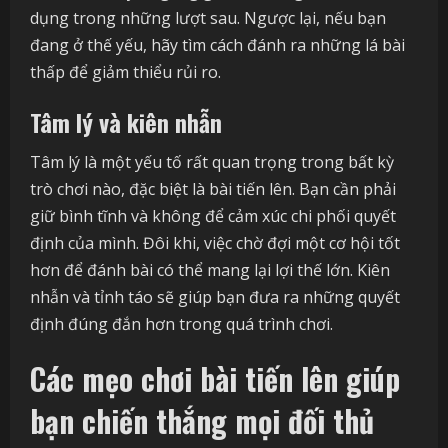
dụng trong những lượt sau. Ngược lại, nếu bạn
đang ở thế yếu, hãy tìm cách đánh ra những lá bài
thấp để giảm thiểu rủi ro.
Tâm lý và kiên nhẫn
Tâm lý là một yếu tố rất quan trọng trong bất kỳ
trò chơi nào, đặc biệt là bài tiến lên. Bạn cần phải
giữ bình tĩnh và không để cảm xúc chi phối quyết
định của mình. Đôi khi, việc chờ đợi một cơ hội tốt
hơn để đánh bài có thể mang lại lợi thế lớn. Kiên
nhẫn và tỉnh táo sẽ giúp bạn đưa ra những quyết
định đúng đắn hơn trong quá trình chơi.
Các mẹo chơi bài tiến lên giúp
bạn chiến thắng mọi đối thủ