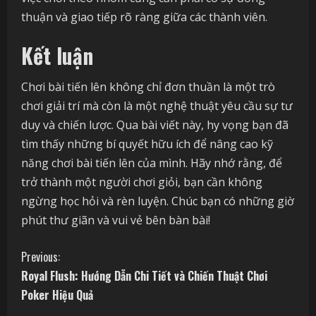
thuận và giao tiếp rõ ràng giữa các thành viên.
Kết luận
Chơi bài tiến lên không chỉ đơn thuần là một trò
chơi giải trí mà còn là một nghệ thuật yêu cầu sự tư
duy và chiến lược. Qua bài viết này, hy vọng bạn đã
tìm thấy những bí quyết hữu ích để nâng cao kỹ
năng chơi bài tiến lên của mình. Hãy nhớ rằng, để
trở thành một người chơi giỏi, bạn cần không
ngừng học hỏi và rèn luyện. Chúc bạn có những giờ
phút thư giãn và vui vẻ bên bàn bài!
C
Previous:
Royal Flush: Hướng Dẫn Chi Tiết và Chiến Thuật Chơi
o
Poker Hiệu Quả