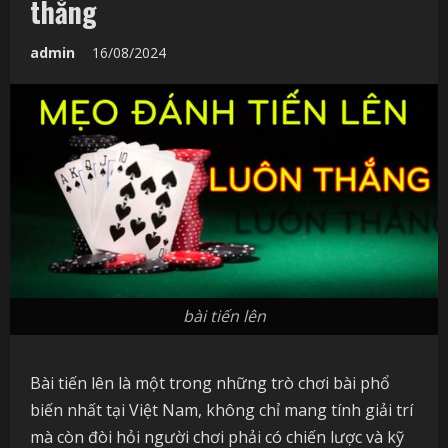
thắng
admin
16/08/2024
bài tiến lên
Bài tiến lên là một trong những trò chơi bài phổ
biến nhất tại Việt Nam, không chỉ mang tính giải trí
mà còn đòi hỏi người chơi phải có chiến lược và kỹ