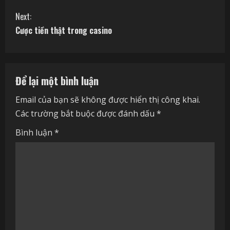
n
Next:
t
Cược tiền thật trong casino
i
n
Để lại một bình luận
u
Email của bạn sẽ không được hiển thị công khai.
Các trường bắt buộc được đánh dấu
*
e
Bình luận
*
R
e
a
d
i