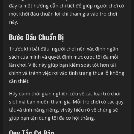
đây là một hướng dẫn chi tiết để giúp người chơi có
một khởi đầu thuận lợi khi tham gia vào trò chơi
này.
Bước Đầu Chuẩn Bị
Trước khi bắt đầu, người chơi nên xác định ngân
sách của mình và quyết định mức cược tối đa mỗi
lần chơi. Việc này giúp bạn kiểm soát tốt hơn tài
chính và tránh việc rơi vào tình trạng thua lỗ không
cần thiết.
Hãy dành thời gian nghiên cứu về các loại trò chơi
slot mà bạn muốn tham gia. Mỗi trò chơi có các quy
tắc và tính năng riêng, vì vậy hiểu rõ về chúng sẽ
giúp bạn tận dụng tối đa cơ hội thắng.
Quy Tắc Cơ Bản