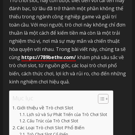
Trò chơi slot, hay còn được biết đến với cái tên máy
đánh bạc, từ lâu đã trở thành một phần không thể
thiếu trong ngành công nghiệp game và giải trí
toàn cầu. Với mọi người, trò chơi này không chỉ đơn
thuần là một cách để kiếm tiền mà còn là một trải
nghiệm thú vị, nơi mà sự may mắn và chiến thuật
hòa quyện với nhau. Trong bài viết này, chúng ta sẽ
cùng
https://789bethv.com/
khám phá sâu sắc về
trò chơi slot, từ nguồn gốc, các loại trò chơi phổ
biến, cách thức chơi, lợi ích và rủi ro, cho đến những
kinh nghiệm chơi hiệu quả.
Mục lục
Giới thiệu về Trò chơi Slot
Lịch sử và Sự Phát Triển của Trò Chơi Slot
Cấu Trúc của Trò Chơi Slot
Các Loại Trò chơi Slot Phổ Biến
Trò Chơi Slot Cổ Điển