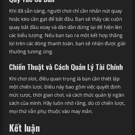
Khi đã sẵn sàng, người chơi chỉ cần nhấn nút quay
hoặc kéo cần gạt để bắt đầu. Bạn sẽ thấy các cuộn
quay bắt đầu xoay và dần dần dừng lại để hiện lên
các biểu tượng. Nếu bạn tạo ra một kết hợp thắng
lợi trên các dòng thanh toán, bạn sẽ nhận được giải
thưởng tương ứng.
Chiến Thuật và Cách Quản Lý Tài Chính
Khi chơi slot, điều quan trọng là bạn cần thiết lập
một chiến lược. Điều này bao gồm việc quyết định
mức cược, thời gian chơi, và cách thức quản lý ngân
sách của mình. Hãy luôn nhớ rằng, dù có chiến lược,
mọi thứ vẫn phụ thuộc vào may mắn.
Kết luận