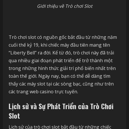
Giới thiệu về Trò chơi Slot
Trò chơi slot có nguồn gốc bắt đầu từ những năm
cuối thế kỷ 19, khi chiếc máy đầu tiên mang tên
“Liberty Bell” ra đời. Kể từ đó, trò chơi này đã trải
qua nhiều giai đoạn phát triển để trở thành một
trong những hình thức giải trí phổ biến nhất trên
toàn thế giới. Ngày nay, bạn có thể dễ dàng tìm
thấy các máy slot tại các sòng bạc, cũng như trên
các trang web casino trực tuyến.
Lịch sử và Sự Phát Triển của Trò Chơi
Slot
Lịch sử của trò chơi slot bắt đầu từ những chiếc