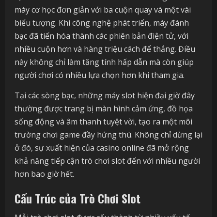
máy cơ học đơn giản với ba cuộn quay và một vài
biểu tượng. Khi công nghệ phát triển, máy đánh
bạc đã tiến hóa thành các phiên bản điện tử, với
nhiều cuộn hơn và hàng triệu cách để thắng. Điều
này không chỉ làm tăng tính hấp dẫn mà còn giúp
người chơi có nhiều lựa chọn hơn khi tham gia.
Tại các sòng bạc, những máy slot hiện đại giờ đây
thường được trang bị màn hình cảm ứng, đồ họa
sống động và âm thanh tuyệt vời, tạo ra một môi
trường chơi game đầy hứng thú. Không chỉ dừng lại
ở đó, sự xuất hiện của casino online đã mở rộng
khả năng tiếp cận trò chơi slot đến với nhiều người
hơn bao giờ hết.
Cấu Trúc của Trò Chơi Slot