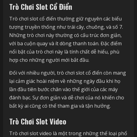
Trò Chơi Slot Cổ Điển
Trò chơi slot cổ điển thường giữ nguyên các biểu
tượng truyền thống như trái cây, chuông, và số 7.
Những trò chơi này thường có cấu trúc đơn giản,
với ba cuộn quay và ít dòng thanh toán. Đặc điểm
nổi bật của trò chơi này là tính chất dễ hiểu, phù
hợp cho những người mới bắt đầu.
Đối với nhiều người, trò chơi slot cổ điển còn mang
lại cảm giác hoài niệm về những ngày đầu khi họ
lần đầu tiên bước chân vào thế giới của các máy
đánh bạc. Sự đơn giản và dễ chơi của nó khiến cho
bất kỳ ai cũng có thể tham gia và tận hưởng.
Trò Chơi Slot Video
Trò chơi slot video là một trong những thể loại phổ