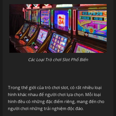
Các Loại Trò chơi Slot Phổ Biến
Trong thế giới của trò chơi slot, có rất nhiều loại
hình khác nhau để người chơi lựa chọn. Mỗi loại
hình đều có những đặc điểm riêng, mang đến cho
người chơi những trải nghiệm độc đáo.