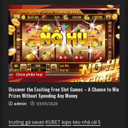
Chưa phân loại
Discover the Exciting Free Slot Games – A Chance to Win
Prizes Without Spending Any Money
admin
03/05/2026
trường gà savan
KUBET
kqxs
kèo nhà cái 5