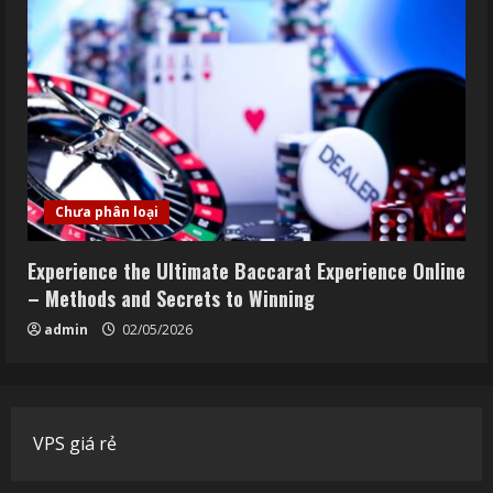
Chưa phân loại
Experience the Ultimate Baccarat Experience Online
– Methods and Secrets to Winning
admin
02/05/2026
VPS giá rẻ