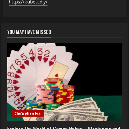
https://kubett.diy/
YOU MAY HAVE MISSED
Chưa phân loại
Explore the World of Casino Poker – Strategies and